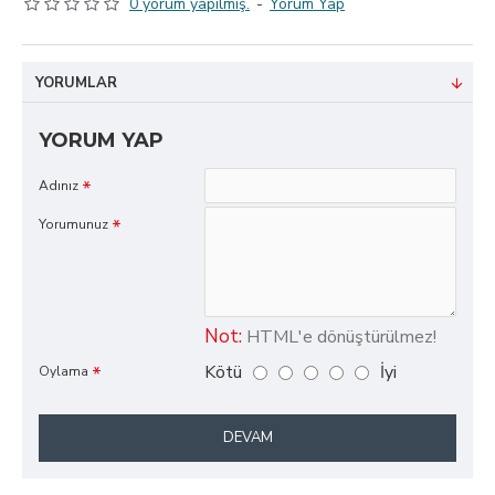
0 yorum yapılmış.
-
Yorum Yap
YORUMLAR
YORUM YAP
Adınız
Yorumunuz
Not:
HTML'e dönüştürülmez!
Kötü
İyi
Oylama
DEVAM