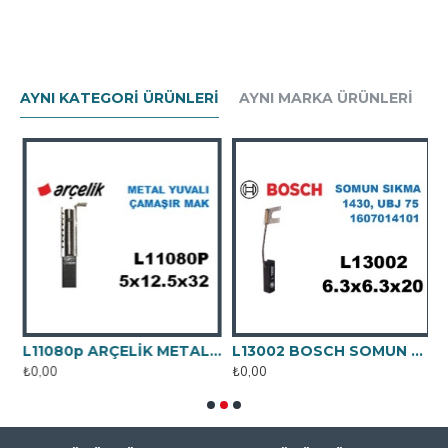
AYNI KATEGORI ÜRÜNLERI
AYNI MARKA ÜRÜNLERI
LİK PLASTİK YUVALI
L11080p ARÇELİK METAL YUVALI
L13002 BOSCH SOMUN SIKMA 1430, UBJ 75, 1174, 1102
₺0,00
₺0,00
₺