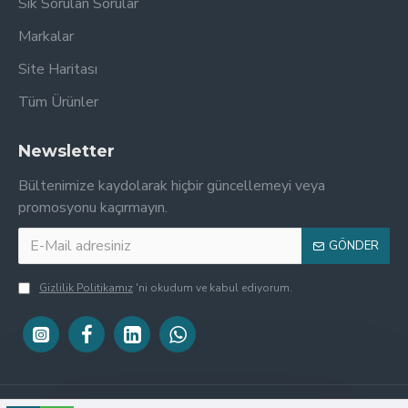
Sık Sorulan Sorular
Markalar
Site Haritası
Tüm Ürünler
Newsletter
Bültenimize kaydolarak hiçbir güncellemeyi veya
promosyonu kaçırmayın.
GÖNDER
Gizlilik Politikamız
'ni okudum ve kabul ediyorum.