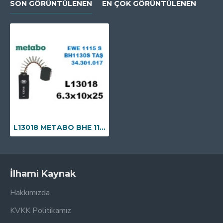
SON GÖRÜNTÜLENEN
EN ÇOK GÖRÜNTÜLENEN
L13018 METABO BHE 1131S, EW 1115S KIRICI BOSCH GDC 42 ELMAS TESTERE
İlhami Kaynak
Hakkımızda
KVKK Politikamız