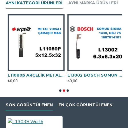
AYNI KATEGORI ÜRÜNLERI
AYNI MARKA ÜRÜNLERI
LİK PLASTİK YUVALI
L11080p ARÇELİK METAL YUVALI
L13002 BOSCH SOMUN SIKMA 1430, UBJ 75, 1174, 1102
₺0,00
₺0,00
₺
SON GÖRÜNTÜLENEN
EN ÇOK GÖRÜNTÜLENEN