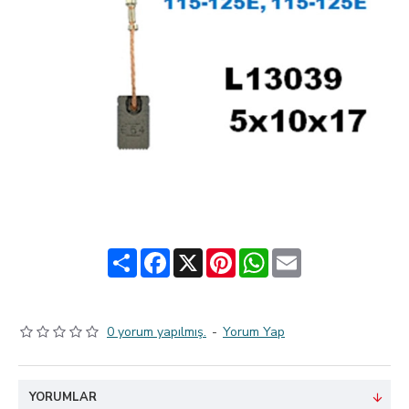
Share
Facebook
X
Pinterest
WhatsApp
Email
0 yorum yapılmış.
-
Yorum Yap
YORUMLAR