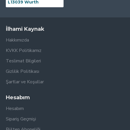
L13039 Wurth
İlhami Kaynak
Hakkımızda
KVKK Politikamız
Teslimat Bilgileri
Gizlilik Politikası
Şartlar ve Koşullar
Hesabım
Hesabım
Sipariş Geçmişi
Bülten Aboneliği